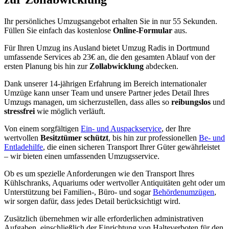
Ihr persönliches Umzugsangebot erhalten Sie in nur 55 Sekunden.
Füllen Sie einfach das kostenlose
Online-Formular
aus.
Für Ihren Umzug ins Ausland bietet Umzug Radis in Dortmund
umfassende Services ab 23€ an, die den gesamten Ablauf von der
ersten Planung bis hin zur
Zollabwicklung
abdecken.
Dank unserer 14-jährigen Erfahrung im Bereich internationaler
Umzüge kann unser Team und unsere Partner jedes Detail Ihres
Umzugs managen, um sicherzustellen, dass alles so
reibungslos
und
stressfrei
wie möglich verläuft.
Von einem sorgfältigen
Ein- und Auspackservice
, der Ihre
wertvollen
Besitztümer schützt
, bis hin zur professionellen
Be- und
Entladehilfe
, die einen sicheren Transport Ihrer Güter gewährleistet
– wir bieten einen umfassenden Umzugsservice.
Ob es um spezielle Anforderungen wie den Transport Ihres
Kühlschranks, Aquariums oder wertvoller Antiquitäten geht oder um
Unterstützung bei Familien-, Büro- und sogar
Behördenumzügen
,
wir sorgen dafür, dass jedes Detail berücksichtigt wird.
Zusätzlich übernehmen wir alle erforderlichen administrativen
Aufgaben, einschließlich der Einrichtung von Halteverboten für den